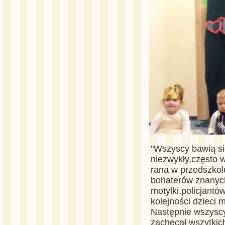
"Wszyscy bawią si
niezwykły,często w
rana w przedszkolu
bohaterów znanych
motylki,policjantó
kolejności dzieci
Następnie wszyscy 
zachęcał wszytkic