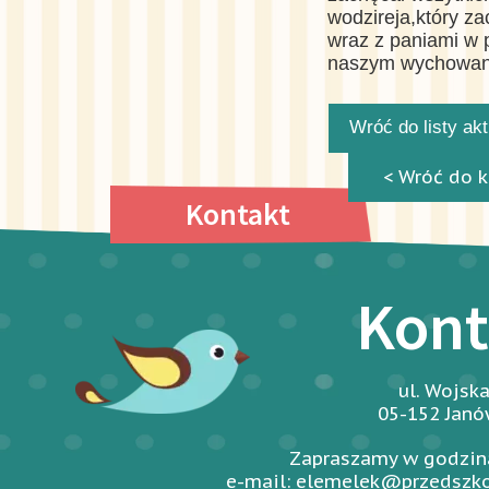
wodzireja,który z
wraz z paniami w 
naszym wychowa
Wróć do listy ak
< Wróć do k
Kontakt
Kont
ul. Wojsk
05-152 Jan
Zapraszamy w godzina
e-mail: elemelek@przedszko