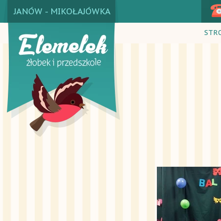
JANÓW - MIKOŁAJÓWKA
STR