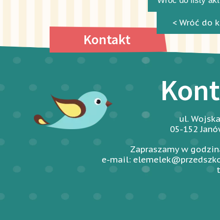
Wróć do listy ak
< Wróć do k
Kontakt
Kont
ul. Wojsk
05-152 Jan
Zapraszamy w godzina
e-mail: elemelek@przedszko