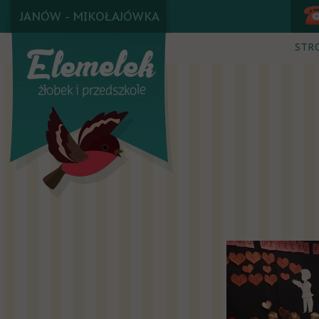
JANÓW - MIKOŁAJÓWKA
STR