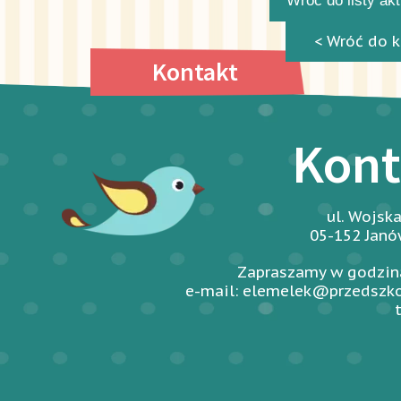
Wróć do listy ak
< Wróć do k
Kontakt
Kont
ul. Wojsk
05-152 Jan
Zapraszamy w godzina
e-mail: elemelek@przedszko