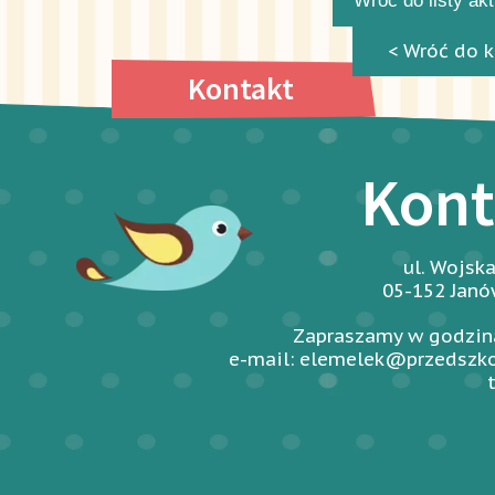
Wróć do listy ak
< Wróć do k
Kontakt
Kont
ul. Wojsk
05-152 Jan
Zapraszamy w godzina
e-mail: elemelek@przedszko