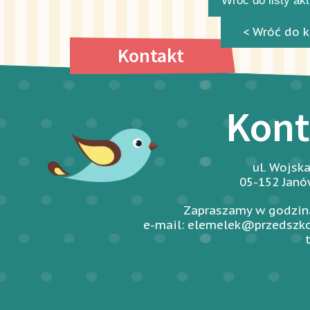
Wróć do listy ak
< Wróć do k
Kontakt
Kont
ul. Wojsk
05-152 Jan
Zapraszamy w godzina
e-mail: elemelek@przedszko