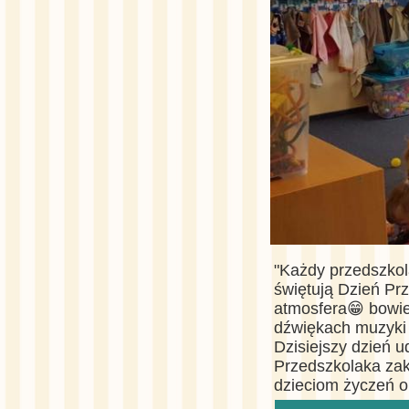
"Każdy przedszkol
świętują Dzień Pr
atmosfera😁 bowiem
dźwiękach muzyki 
Dzisiejszy dzień u
Przedszkolaka zak
dzieciom życzeń o