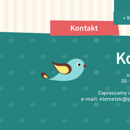
< 
Kontakt
K
u
05-
Zapraszamy w
e-mail: elemelek@p