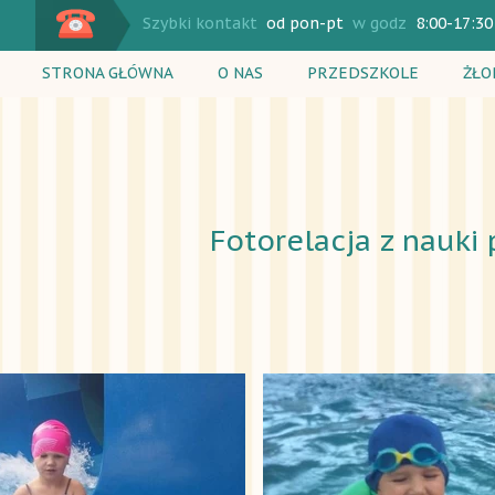
Szybki kontakt
od pon-pt
w godz
8:00-17:30
STRONA GŁÓWNA
O NAS
PRZEDSZKOLE
ŻŁO
Plan dnia
Plan
Zajęcia dodatkowe
Zaj
Rekrutacja
Rek
Fotorelacja z nauki
Cennik
Cen