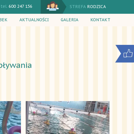
tel.
600 247 156
STREFA
RODZICA
BEK
AKTUALNOŚCI
GALERIA
KONTAKT
 dnia
Kalendarium
ęcia dodatkowe
Komunikaty
rutacja
Jadłospis
 pływania
nik