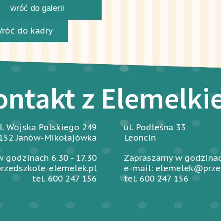
wróć do galerii
Wróć do kadry
ontakt z Elemelk
l. Wojska Polskiego 249
ul. Podleśna 33
152 Janów-Mikołajówka
Leoncin
 godzinach 6.30 - 17.30
Zapraszamy w godzinach
rzedszkole-elemelek.pl
e-mail: elemelek@prze
tel. 600 247 156
tel. 600 247 156