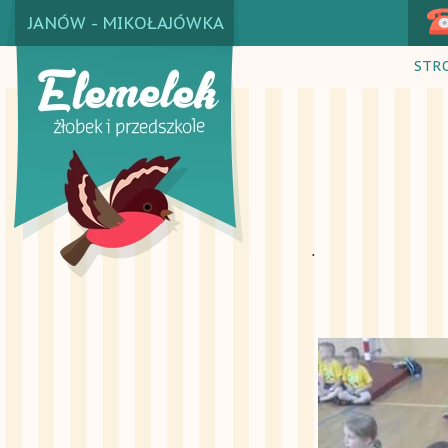
JANÓW - MIKOŁAJÓWKA
STR
.