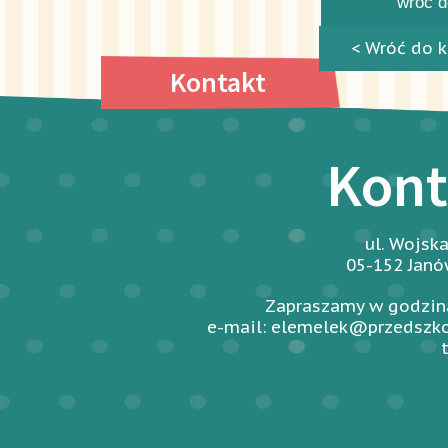
wróć do
< Wróć do k
Kontakt
Kont
ul. Wojsk
05-152 Jan
Zapraszamy w godzina
e-mail: elemelek@przedszko