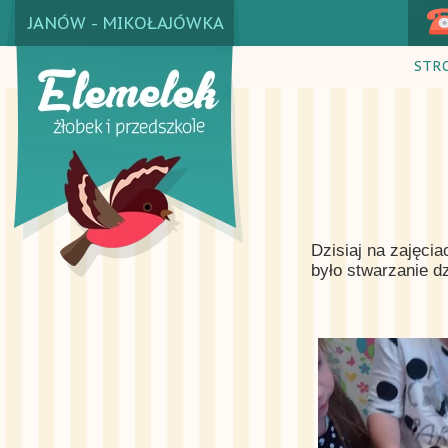
JANÓW - MIKOŁAJÓWKA
STR
Dzisiaj na zajęci
było stwarzanie d