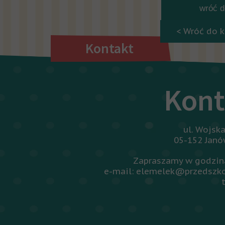
wróć do
< Wróć do k
Kontakt
Kont
ul. Wojsk
05-152 Jan
Zapraszamy w godzina
e-mail: elemelek@przedszko