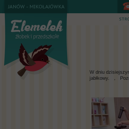
JANÓW - MIKOŁAJÓWKA
STR
W dniu dzisiejszy
jabłkowy.
,
Poz