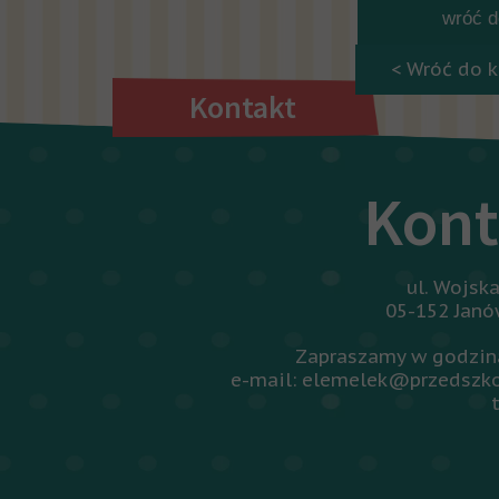
wróć do
< Wróć do k
Kontakt
Kont
ul. Wojsk
05-152 Jan
Zapraszamy w godzina
e-mail: elemelek@przedszko