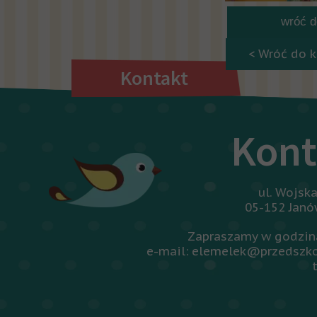
wróć do
< Wróć do k
Kontakt
Kont
ul. Wojsk
05-152 Jan
Zapraszamy w godzina
e-mail: elemelek@przedszko