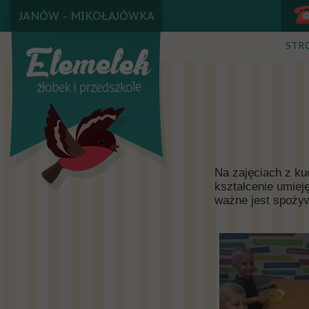
JANÓW - MIKOŁAJÓWKA
STR
Na zajęciach z k
kształcenie umiej
ważne jest spoży