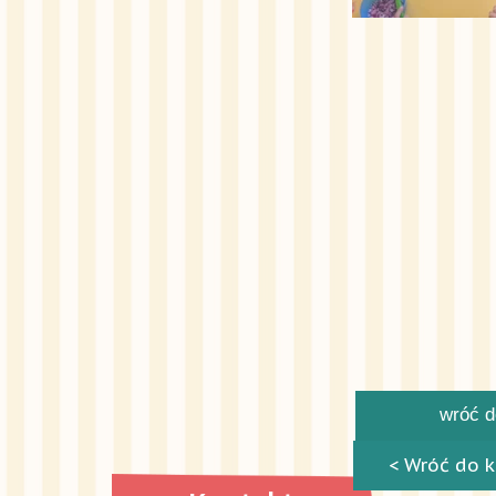
wróć do
< Wróć do k