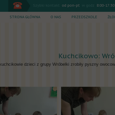
Szybki kontakt
od pon-pt
w godz
8:00-17:30
STRONA GŁÓWNA
O NAS
PRZEDSZKOLE
ŻŁO
Plan dnia
Plan
Zajęcia dodatkowe
Zaj
Rekrutacja
Rek
Kuchcikowo: Wró
Cennik
Cen
kuchcikowie dzieci z grupy Wróbelki zrobiły pyszny owocow