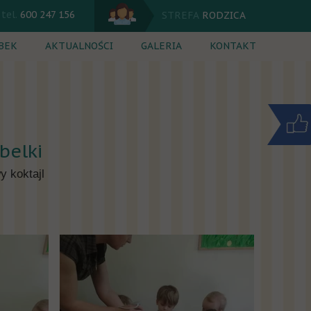
tel.
600 247 156
STREFA
RODZICA
BEK
AKTUALNOŚCI
GALERIA
KONTAKT
 dnia
Kalendarium
ęcia dodatkowe
Komunikaty
rutacja
Jadłospis
belki
nik
y koktajl