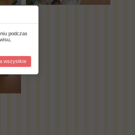
eniu podczas
wisu,
a wszystkie