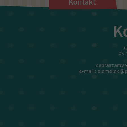
Kontakt
K
u
05-
Zapraszamy w
e-mail: elemelek@p