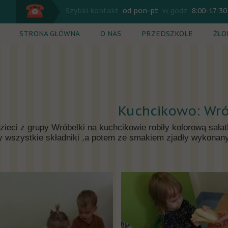
Szybki kontakt
od pon-pt
w godz
8:00-17:30
STRONA GŁÓWNA
O NAS
PRZEDSZKOLE
ŻŁO
Plan dnia
Plan
Zajęcia dodatkowe
Zaj
Rekrutacja
Rek
Kuchcikowo: Wró
Cennik
Cen
dzieci z grupy Wróbelki na kuchcikowie robiły kolorową sa
y wszystkie składniki ,a potem ze smakiem zjadły wykona