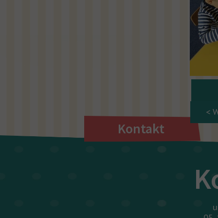
< 
Kontakt
K
u
05-