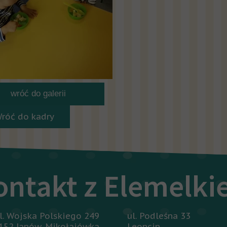
wróć do galerii
Wróć do kadry
ontakt z Elemelk
l. Wojska Polskiego 249
ul. Podleśna 33
152 Janów-Mikołajówka
Leoncin