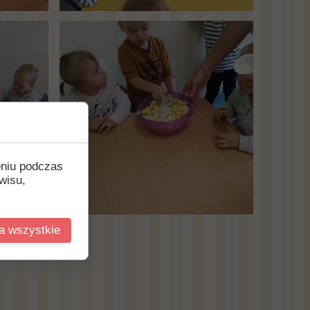
eniu podczas
wisu,
a wszystkie