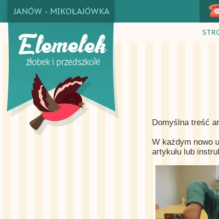
JANÓW - MIKOŁAJÓWKA
STR
Domyślna treść ar
W każdym nowo utw
artykułu lub instr