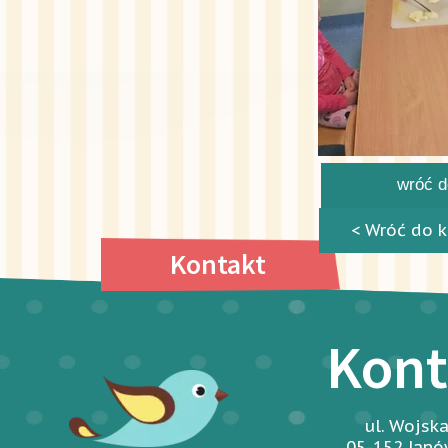
wróć do
< Wróć do k
Kontakt
Kont
ul. Wojsk
05-152 Jan