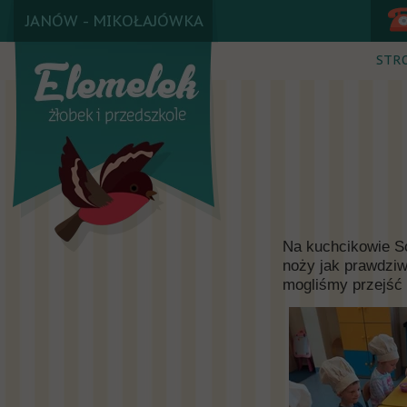
JANÓW - MIKOŁAJÓWKA
STR
Na kuchcikowie S
noży jak prawdziwi
mogliśmy przejść 