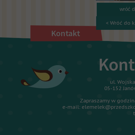
wróć do
< Wróć do k
Kontakt
Kont
ul. Wojsk
05-152 Jan
Zapraszamy w godzina
e-mail: elemelek@przedszko