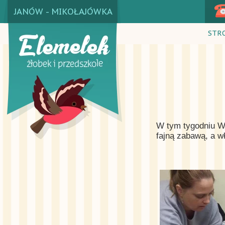
JANÓW - MIKOŁAJÓWKA
STR
W tym tygodniu Wr
fajną zabawą, a w