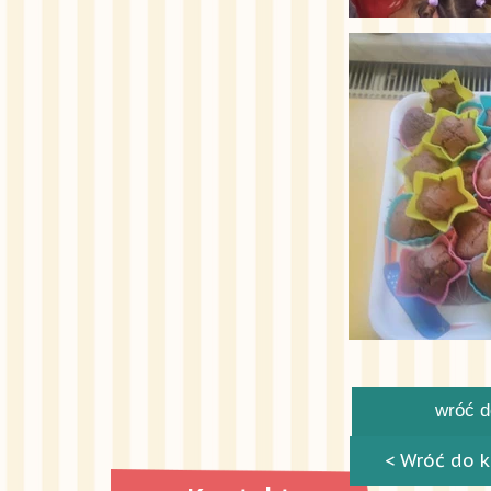
wróć do
< Wróć do k