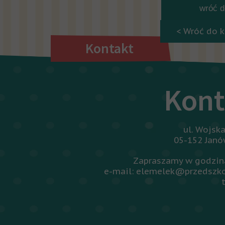
wróć do
< Wróć do k
Kontakt
Kont
ul. Wojsk
05-152 Jan
Zapraszamy w godzina
e-mail: elemelek@przedszko