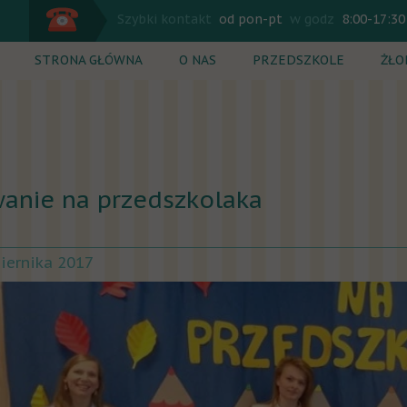
Szybki kontakt
od pon-pt
w godz
8:00-17:30
STRONA GŁÓWNA
O NAS
PRZEDSZKOLE
ŻŁO
Plan dnia
Plan
Zajęcia dodatkowe
Zaj
Rekrutacja
Rek
anie na przedszkolaka
Cennik
Cen
iernika 2017