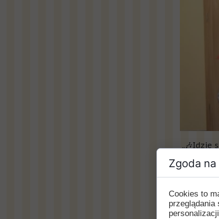
„
🎶Idzie 
dzień dla
Zgoda na 
Dla dziec
wierszyki
Po przeds
Cookies to m
ołówka”
✏
przeglądania 
przedstaw
personalizacji