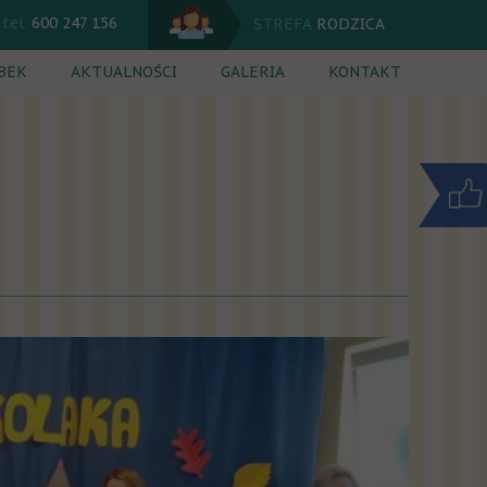
tel.
600 247 156
STREFA
RODZICA
BEK
AKTUALNOŚCI
GALERIA
KONTAKT
 dnia
Kalendarium
ęcia dodatkowe
Komunikaty
rutacja
Jadłospis
nik