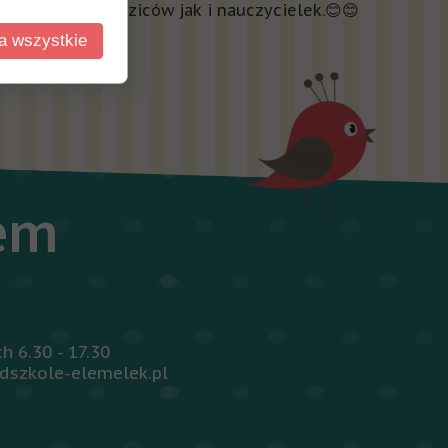
 dla dzieci, rodziców jak i nauczycielek.
😊
😊
a wszystkie
iem
 6.30 - 17.30
dszkole-elemelek.pl