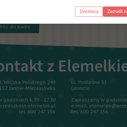
ezapomniany dzień, pełen emocji i miłych wrażeń zarówno
Dostosuj
Zezwól n
 listy aktualności
Wróć do kadry
ontakt z Elemelk
l. Wojska Polskiego 249
ul. Podleśna 33
152 Janów-Mikołajówka
Leoncin
 godzinach 6.30 - 17.30
Zapraszamy w godzinach
rzedszkole-elemelek.pl
e-mail: elemelek@prze
tel. 600 247 156
tel. 600 247 156