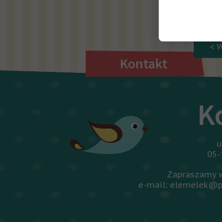
Był to ni
Wróć do
< 
Kontakt
K
u
05-
Zapraszamy w
e-mail: elemelek@p