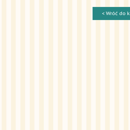
< Wróć do k