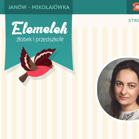
JANÓW - MIKOŁAJÓWKA
STR