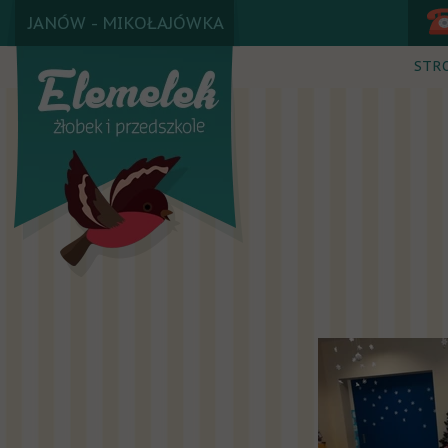
JANÓW - MIKOŁAJÓWKA
STR