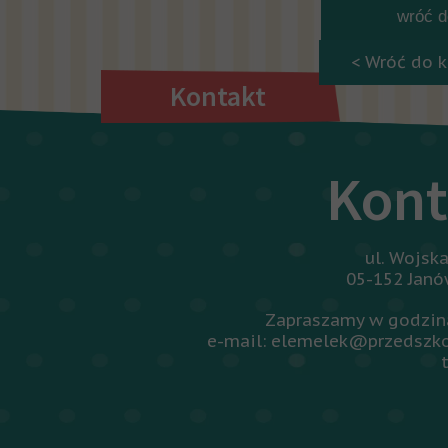
wróć do
< Wróć do k
Kontakt
Kont
ul. Wojsk
05-152 Jan
Zapraszamy w godzina
e-mail: elemelek@przedszko