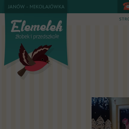
JANÓW - MIKOŁAJÓWKA
STR