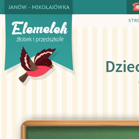
JANÓW - MIKOŁAJÓWKA
STR
Dz