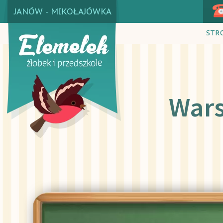
JANÓW - MIKOŁAJÓWKA
STR
Wa