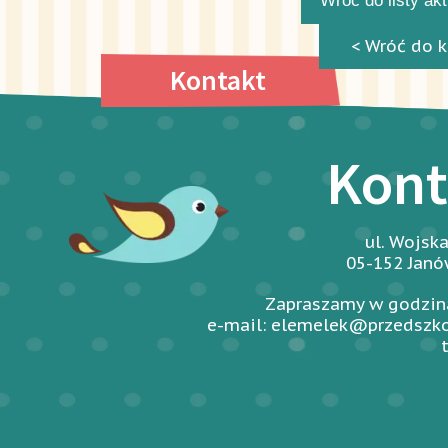
Wróć do listy ak
< Wróć do k
Kontakt
Kont
ul. Wojsk
05-152 Jan
Zapraszamy w godzina
e-mail: elemelek@przedszko