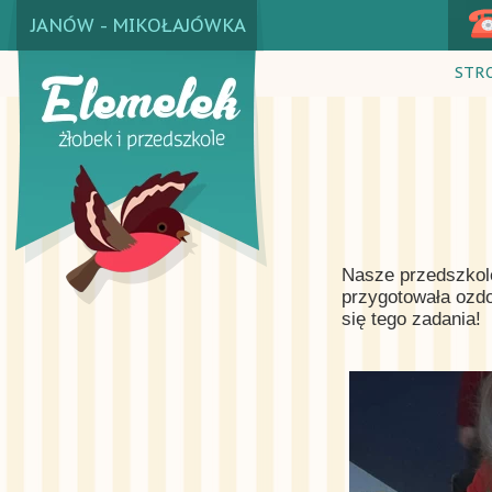
JANÓW - MIKOŁAJÓWKA
STR
Nasze przedszkole
przygotowała ozdo
się tego zadania!