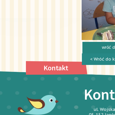
wróć do
< Wróć do k
Kontakt
Kont
ul. Wojsk
05-152 Jan