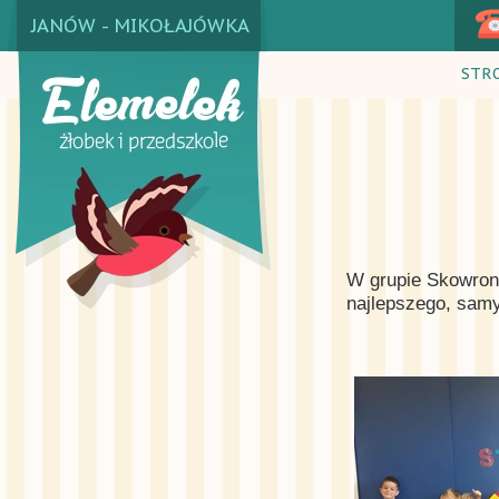
JANÓW - MIKOŁAJÓWKA
STR
W grupie Skowronk
najlepszego, samy