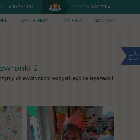
tel.
600 247 156
STREFA
RODZICA
BEK
AKTUALNOŚCI
GALERIA
KONTAKT
 dnia
Kalendarium
ęcia dodatkowe
Komunikaty
rutacja
Jadłospis
owronki 2
nik
Życzymy dziewczynkom wszystkiego najlepszego i