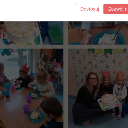
Dostosuj
Zezwól n