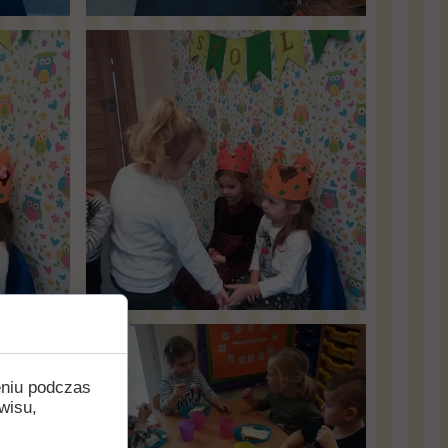
eniu podczas
wisu,