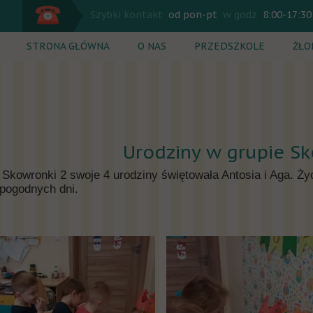
Szybki kontakt
od pon-pt
w godz
8:00-17:30
STRONA GŁÓWNA
O NAS
PRZEDSZKOLE
ŻŁO
Plan dnia
Plan
Zajęcia dodatkowe
Zaj
Rekrutacja
Rek
Urodziny w grupie Sk
Cennik
Cen
 Skowronki 2 swoje 4 urodziny świętowała Antosia i Aga. 
pogodnych dni.