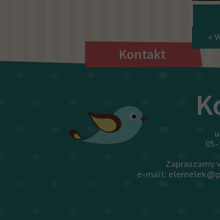
< 
Kontakt
K
u
05-
Zapraszamy w
e-mail: elemelek@p