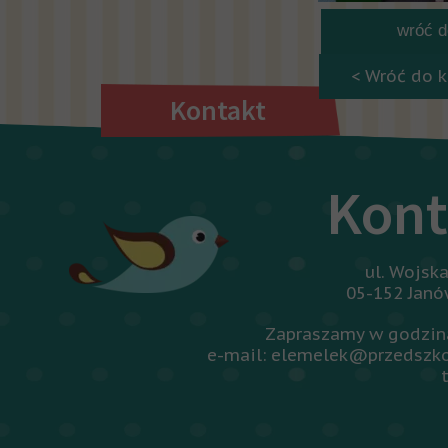
wróć do
< Wróć do k
Kontakt
Kont
ul. Wojsk
05-152 Jan
Zapraszamy w godzina
e-mail: elemelek@przedszko