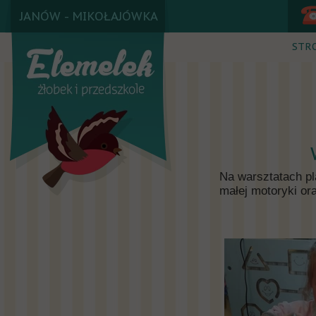
JANÓW - MIKOŁAJÓWKA
STR
Na warsztatach pl
małej motoryki or