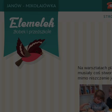
JANÓW - MIKOŁAJÓWKA
STR
Na warsztatach pl
musiały coś stwor
mimo niszczenie j