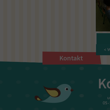
< 
Kontakt
K
u
05-