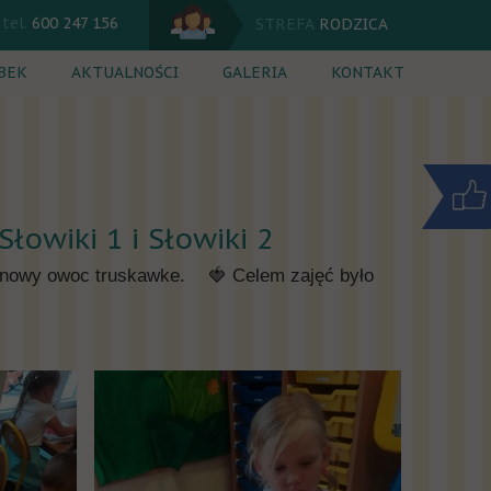
tel.
600 247 156
STREFA
RODZICA
BEK
AKTUALNOŚCI
GALERIA
KONTAKT
 dnia
Kalendarium
ęcia dodatkowe
Komunikaty
rutacja
Jadłospis
łowiki 1 i Słowiki 2
nik
ezonowy owoc truskawke.
🍓 Celem zajęć było