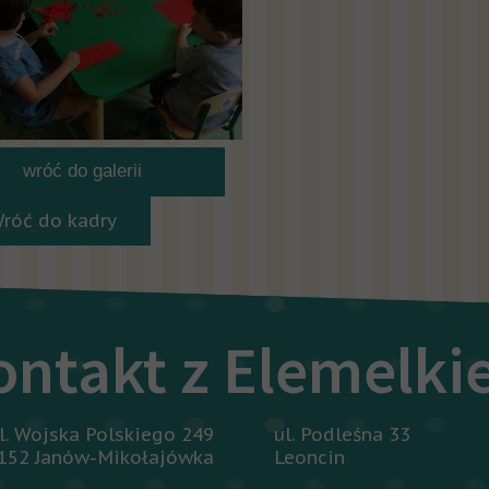
wróć do galerii
Wróć do kadry
ontakt z Elemelk
l. Wojska Polskiego 249
ul. Podleśna 33
152 Janów-Mikołajówka
Leoncin