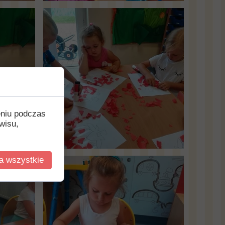
eniu podczas
wisu,
a wszystkie