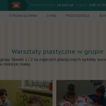
Szybki kontakt
od pon-pt
w godz
8:00-17:30
STRONA GŁÓWNA
O NAS
PRZEDSZKOLE
ŻŁO
Plan dnia
Plan
Zajęcia dodatkowe
Zaj
Rekrutacja
Rek
Warsztaty plastyczne w grupie S
Cennik
Cen
 grupy Słowiki 1 i 2 na zajęciach plastycznych wykleiły s
ie motoryki małej.