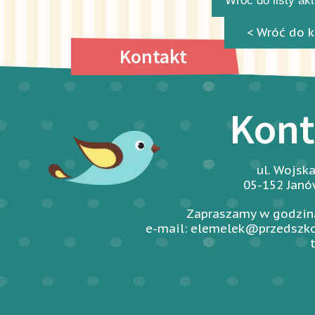
Wróć do listy ak
< Wróć do k
Kontakt
Kont
ul. Wojsk
05-152 Jan
Zapraszamy w godzina
e-mail: elemelek@przedszko