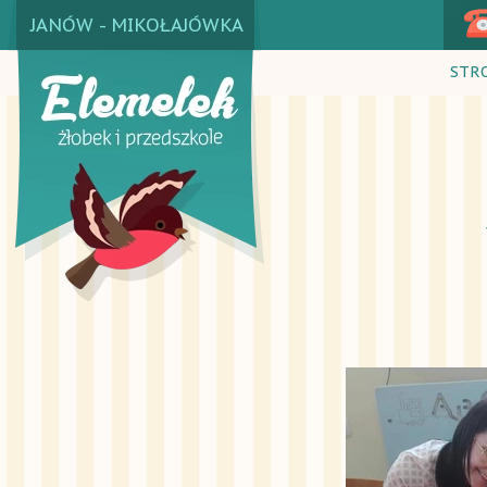
JANÓW - MIKOŁAJÓWKA
STR