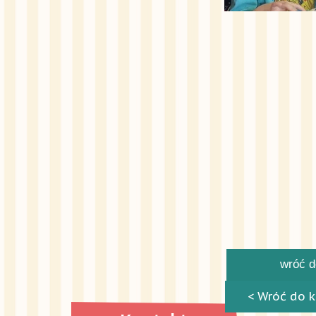
wróć do
< Wróć do k