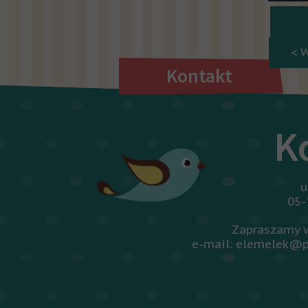
< 
Kontakt
K
u
05-
Zapraszamy w
e-mail: elemelek@p