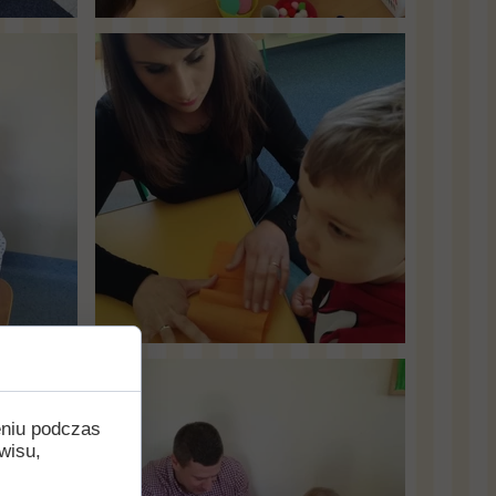
eniu podczas
wisu,