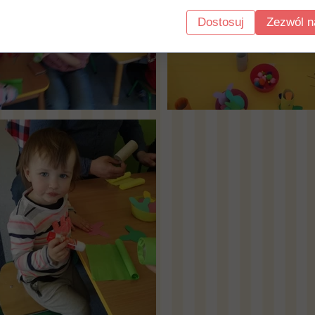
Dostosuj
Zezwól n