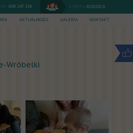
tel.
600 247 156
STREFA
RODZICA
BEK
AKTUALNOŚCI
GALERIA
KONTAKT
 dnia
Kalendarium
ęcia dodatkowe
Komunikaty
rutacja
Jadłospis
e-Wróbelki
nik