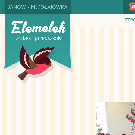
JANÓW - MIKOŁAJÓWKA
STR