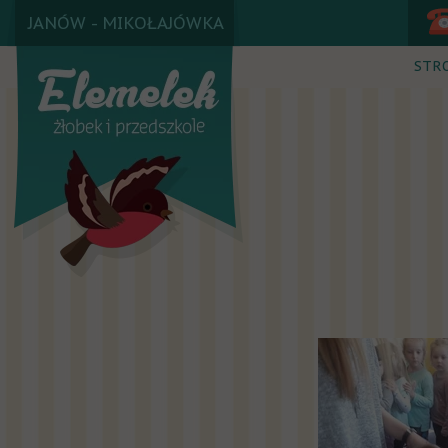
JANÓW - MIKOŁAJÓWKA
STR