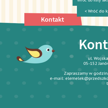
Wróć do listy ak
< Wróć do k
Kontakt
Kont
ul. Wojsk
05-152 Jan
Zapraszamy w godzina
e-mail: elemelek@przedszko