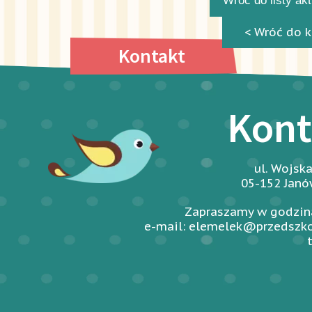
Wróć do listy ak
< Wróć do k
Kontakt
Kont
ul. Wojsk
05-152 Jan
Zapraszamy w godzina
e-mail: elemelek@przedszko