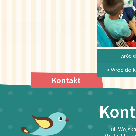
wróć do
< Wróć do k
Kontakt
Kont
ul. Wojsk
05-152 Jan