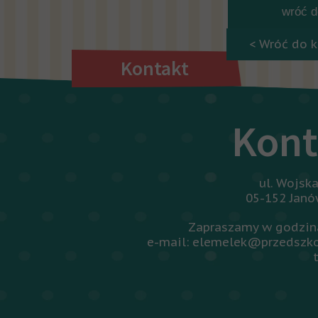
wróć do
< Wróć do k
Kontakt
Kont
ul. Wojsk
05-152 Jan
Zapraszamy w godzina
e-mail: elemelek@przedszko