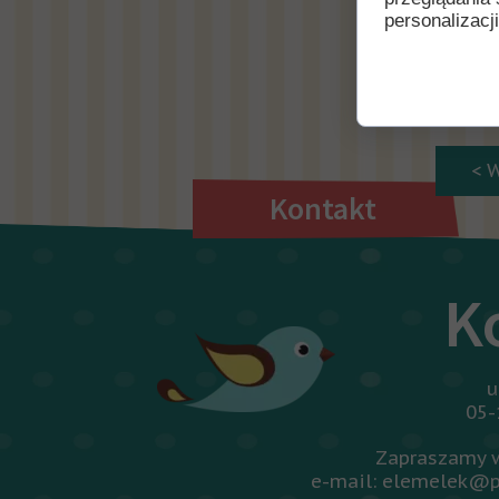
personalizacji
WRZESIE
PAŹDZIER
< 
Kontakt
K
u
05-
Zapraszamy w
e-mail: elemelek@p