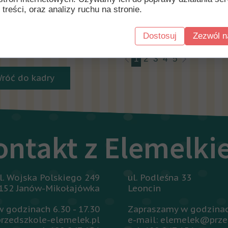
 treści, oraz analizy ruchu na stronie.
Ń 2019
Dostosuj
Zezwól n
NIK 2019
1
2
3
4
5
Wróć do kadry
ontakt z Elemelk
l. Wojska Polskiego 249
ul. Podleśna 33
152 Janów-Mikołajówka
Leoncin
 godzinach 6.30 - 17.30
Zapraszamy w godzinach
rzedszkole-elemelek.pl
e-mail: elemelek@prze