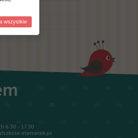
a wszystkie
iem
 6.30 - 17.30
dszkole-elemelek.pl