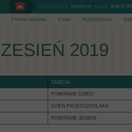
Szybki kontakt
od pon-pt
w godz
8:00-17:30
STRONA GŁÓWNA
O NAS
PRZEDSZKOLE
ŻŁO
Plan dnia
Plan
ZESIEŃ 2019
Zajęcia dodatkowe
Zaj
Rekrutacja
Rek
Cennik
Cen
ZAJĘCIA
POWITANIE DZIECI
DZIEŃ PRZEDSZKOLAKA
POWITANIE JESIENI