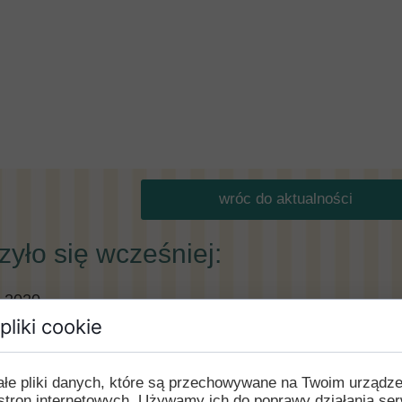
wróc do aktualności
yło się wcześniej:
 2020
pliki cookie
Ń 2019
ałe pliki danych, które są przechowywane na Twoim urządz
 2019
stron internetowych. Używamy ich do poprawy działania ser