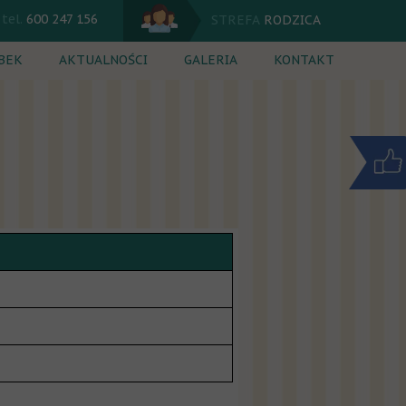
tel.
600 247 156
STREFA
RODZICA
BEK
AKTUALNOŚCI
GALERIA
KONTAKT
 dnia
Kalendarium
ęcia dodatkowe
Komunikaty
rutacja
Jadłospis
nik