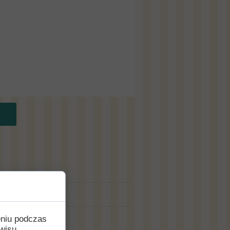
eniu podczas
wisu,