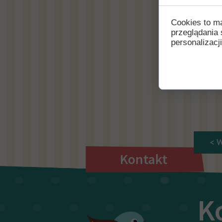
Cookies to m
przeglądania 
Przyg
personalizacji
wycho
Podrę
przed
< 
Kontakt
K