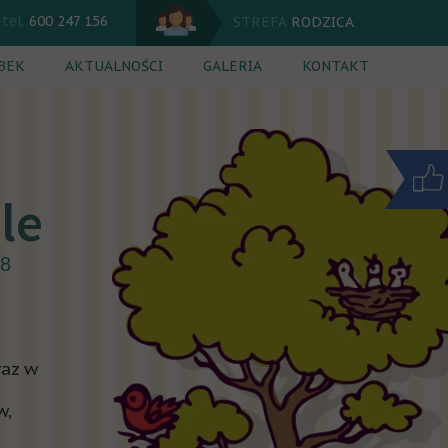
tel.
600 247 156
STREFA
RODZICA
BEK
AKTUALNOŚCI
GALERIA
KONTAKT
 dnia
Kalendarium
ęcia dodatkowe
Komunikaty
rutacja
Jadłospis
zkole
nik
18
raz w
w,