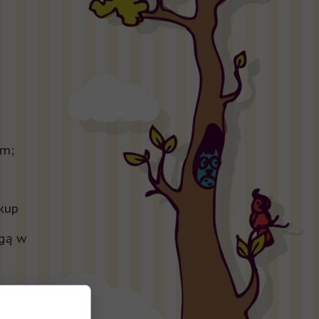
em;
kup
ugą w