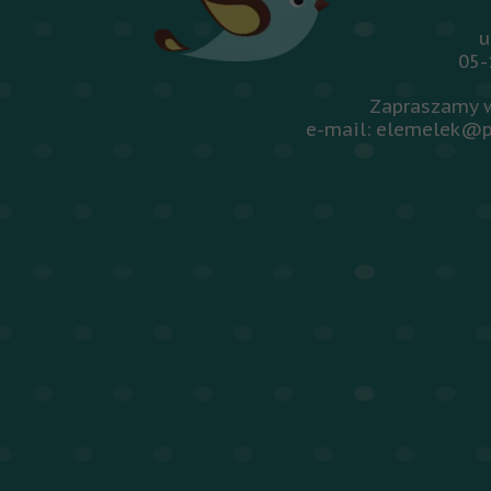
u
05-
Zapraszamy w
e-mail: elemelek@p