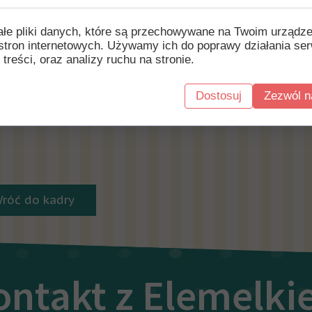
ałe pliki danych, które są przechowywane na Twoim urządz
stron internetowych. Używamy ich do poprawy działania ser
otowaną i podpisaną wyprawkę należy dostarczyć do
 treści, oraz analizy ruchu na stronie.
wawcy.
Dostosuj
Zezwól n
czniki i ubezpieczenie należy opłacić w biurze u dyre
szkola.
Wróć do kadry
ontakt z Elemelk