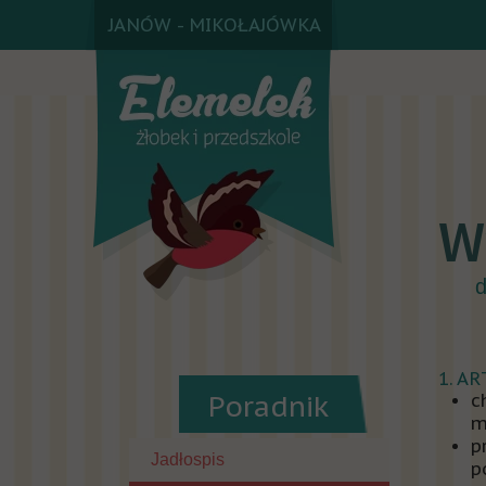
JANÓW - MIKOŁAJÓWKA
d
1. A
Poradnik
c
m
p
Jadłospis
p