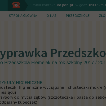
Szybki kontakt
od pon-pt
w godz
8:00-17:30
STRONA GŁÓWNA
O NAS
PRZEDSZKOLE
ŻŁO
Plan dnia
Plan
Zajęcia dodatkowe
Zaj
Rekrutacja
Rek
Wyprawka Przeds
Cennik
Cen
o Przedszkola Elemelek na rok szkolny 2017 / 20
RTYKUŁY HIGIENICZNE:
husteczki higieniczne wyciągane i chusteczki mokre (
iesiącu)
rzybory do mycia zębów (szczoteczka i pasta do zębó
odpisany kubeczek),